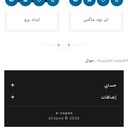
اير بود ماكس
ايباد برو
arrow_back
arrow_forward
الكلمات الدليليلة :
جوال
حسابي
إضافات
e-copon
eCopon © 2026