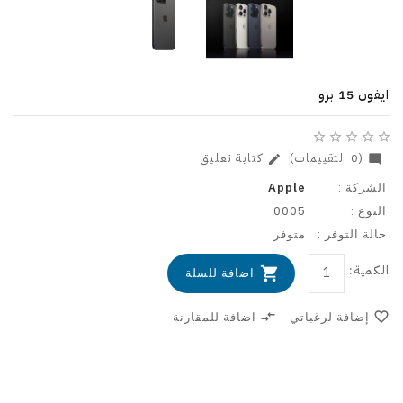
ايفون 15 برو
star_border
star_border
star_border
star_border
star_border
(0 التقييمات)
كتابة تعليق
edit
mode_comment
الشركة :
Apple
النوع :
0005
حالة التوفر :
متوفر
الكمية:
اضافة للسلة
favorite_border
إضافة لرغباتي
compare_arrows
اضافة للمقارنة