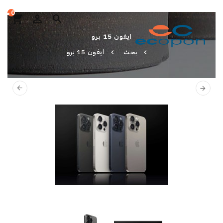
0 منتجات - S.R 0
shopping_cart
search
ايفون 15 برو
بحث
ايفون 15 برو